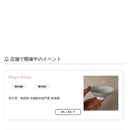
店舗で開催中のイベント
8
/
7
8
/
13
〜
(金)
(木)
製作体験
製作実演
伊万里・有田焼 矢鋪與左衛門窯 師弟展
詳しく見る