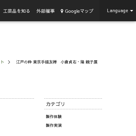
Language
Googleマップ
工芸品を知る
外部催事
ント
江戸の粋 東京手描友禅 小倉貞右・隆 親子展
カテゴリ
製作体験
製作実演