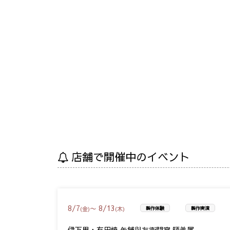
店舗で開催中のイベント
8
/
7
8
/
13
〜
(金)
(木)
製作体験
製作実演
伊万里・有田焼 矢鋪與左衛門窯 師弟展