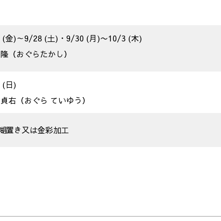
7 (金)～9/28 (土)・9/30 (月)〜10/3 (木)
 隆（おぐらたかし）
 (日)
 貞右（おぐら ていゆう）
糊置き又は金彩加工