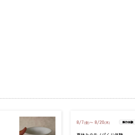
8
/
7
8
/
20
〜
(金)
(木)
製作体験
夏休みのモノづくり体験