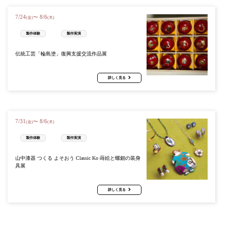
7
/
24
8
/
6
〜
(金)
(木)
製作体験
製作実演
伝統工芸「輪島塗」復興支援交流作品展
詳しく見る
7
/
31
8
/
6
〜
(金)
(木)
製作体験
製作実演
山中漆器 つくる よそおう Classic Ko 蒔絵と螺鈿の装身
具展
詳しく見る