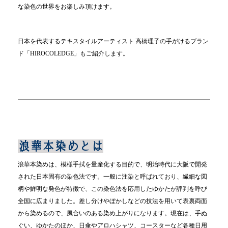
な染色の世界をお楽しみ頂けます。
日本を代表するテキスタイルアーティスト 高橋理子の手がけるブラン
ド「HIROCOLEDGE」もご紹介します。
浪華本染めとは
浪華本染めは、模様手拭を量産化する目的で、明治時代に大阪で開発
された日本固有の染色法です。一般に注染と呼ばれており、繊細な図
柄や鮮明な発色が特徴で、この染色法を応用したゆかたが評判を呼び
全国に広まりました。差し分けやぼかしなどの技法を用いて表裏両面
から染めるので、風合いのある染め上がりになります。現在は、手ぬ
ぐい、ゆかたのほか、日傘やアロハシャツ、コースターなど各種日用