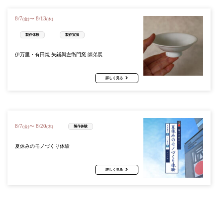
8
/
7
8
/
13
〜
(金)
(木)
製作体験
製作実演
伊万里・有田焼 矢鋪與左衛門窯 師弟展
詳しく見る
8
/
7
8
/
20
〜
製作体験
(金)
(木)
夏休みのモノづくり体験
詳しく見る