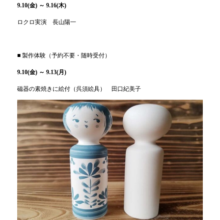
9.10(金) ～ 9.16(木)
ロクロ実演 長山陽一
■ 製作体験（予約不要・随時受付）
9.10(金) ～ 9.13(月)
磁器の素焼きに絵付（呉須絵具） 田口紀美子