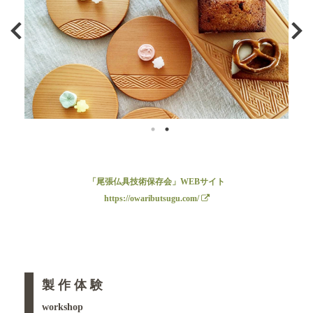
「尾張仏具技術保存会」WEBサイト
https://owaributsugu.com/
製 作 体 験
workshop