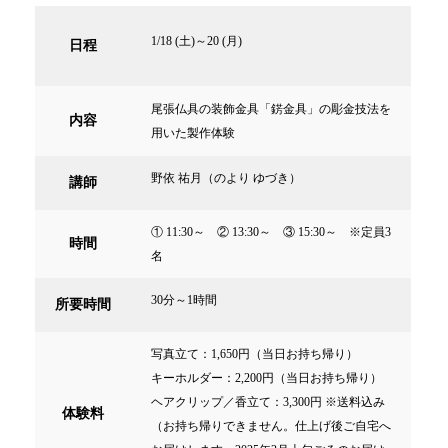
1/18 (土)～20 (月)
日程
尾張仏具の装飾金具「錺金具」の彫金技法を
内容
用いた製作体験
野依 祐月（のより ゆづき）
講師
① 11:30～ ② 13:30～ ③ 15:30～ ※定員3
時間
名
30分～1時間
所要時間
写真立て：1,650円（当日お持ち帰り）
キーホルダー：2,200円（当日お持ち帰り）
ヘアクリップ／香立て：3,300円 ※送料込み
体験料
（お持ち帰りできません。仕上げ後ご自宅へ