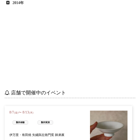
2014年
店舗で開催中のイベント
8
/
7
8
/
13
〜
(金)
(木)
製作体験
製作実演
伊万里・有田焼 矢鋪與左衛門窯 師弟展