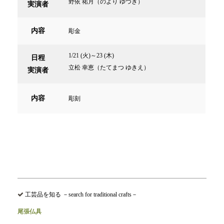
野依 祐月（のより ゆづき）
実演者
内容
彫金
1/21 (火)～23 (木)
日程
立松 幸恵（たてまつ ゆきえ）
実演者
内容
彫刻
工芸品を知る －search for traditional crafts－
尾張仏具