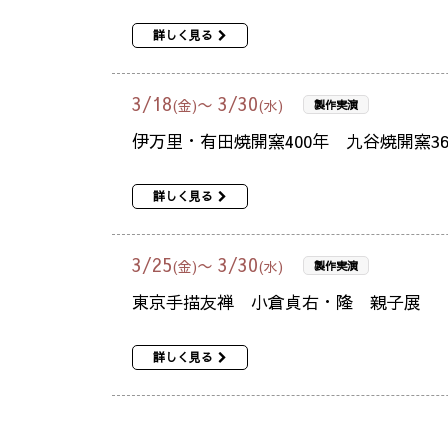
詳しく見る
3
/
18
3
/
30
〜
(金)
(水)
製作実演
伊万里・有田焼開窯400年 九谷焼開窯3
詳しく見る
3
/
25
3
/
30
〜
(金)
(水)
製作実演
東京手描友禅 小倉貞右・隆 親子展
詳しく見る