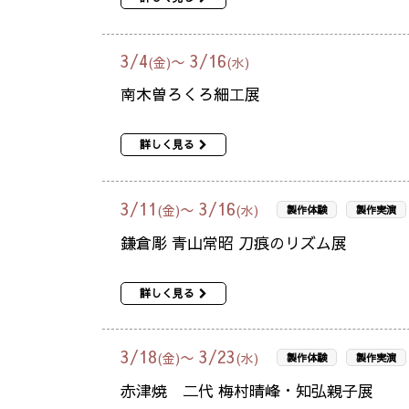
3
/
4
3
/
16
〜
(金)
(水)
南木曽ろくろ細工展
詳しく見る
3
/
11
3
/
16
〜
(金)
(水)
製作体験
製作実演
鎌倉彫 青山常昭 刀痕のリズム展
詳しく見る
3
/
18
3
/
23
〜
(金)
(水)
製作体験
製作実演
赤津焼 二代 梅村晴峰・知弘親子展