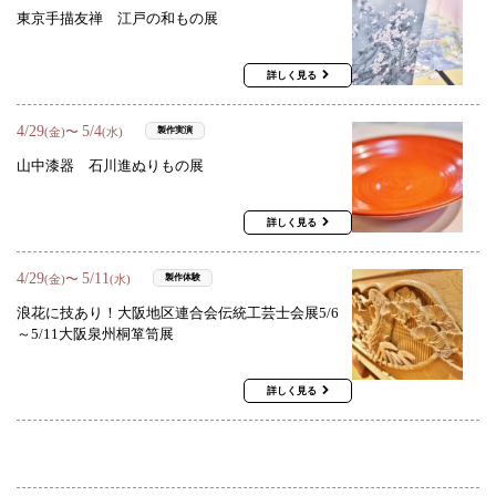
東京手描友禅 江戸の和もの展
詳しく見る
4
/
29
5
/
4
〜
製作実演
(金)
(水)
山中漆器 石川進ぬりもの展
詳しく見る
4
/
29
5
/
11
〜
製作体験
(金)
(水)
浪花に技あり！大阪地区連合会伝統工芸士会展5/6
～5/11大阪泉州桐箪笥展
詳しく見る