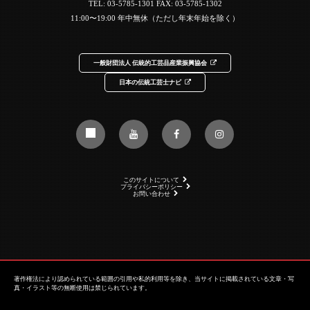
TEL:
03-5785-1301
FAX: 03-5785-1302
11:00〜19:00 年中無休（ただし年末年始を除く）
一般財団法人 伝統的工芸品産業振興協会
日本の伝統工芸士ナビ
このサイトについて
プライバシーポリシー
お問い合わせ
著作権法により認められている範囲の引用や私的利用等を除き、当サイトに掲載されている文章・写
真・イラスト等の無断使用は禁じられています。