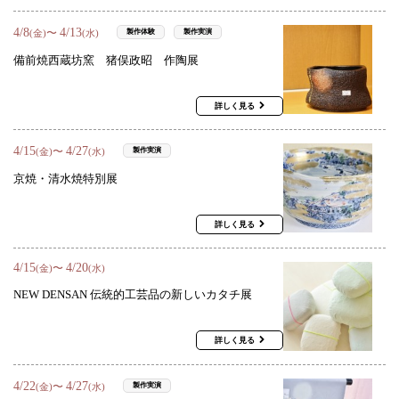
4
/
8
4
/
13
〜
製作体験
製作実演
(金)
(水)
備前焼西蔵坊窯 猪俣政昭 作陶展
詳しく見る
4
/
15
4
/
27
〜
製作実演
(金)
(水)
京焼・清水焼特別展
詳しく見る
4
/
15
4
/
20
〜
(金)
(水)
NEW DENSAN 伝統的工芸品の新しいカタチ展
詳しく見る
4
/
22
4
/
27
〜
製作実演
(金)
(水)