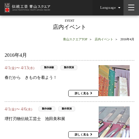
Language
EVENT
店内イベント
青山スクエアTOP
店内イベント
2016年4月
2016年4月
4
/
1
4
/
13
〜
製作体験
製作実演
(金)
(水)
春だから きものを着よう！
詳しく見る
4
/
1
4
/
6
〜
製作体験
製作実演
(金)
(水)
堺打刃物伝統工芸士 池田美和展
詳しく見る