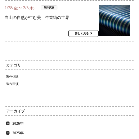
1
/
28
2
/
3
〜
製作実演
(金)
(木)
白山の自然が生む美 牛首紬の世界
詳しく見る
カテゴリ
製作体験
製作実演
アーカイブ
2026年
2025年