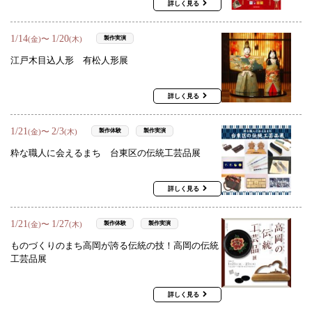
詳しく見る
1
/
14
1
/
20
〜
製作実演
(金)
(木)
江戸木目込人形 有松人形展
詳しく見る
1
/
21
2
/
3
〜
製作体験
製作実演
(金)
(木)
粋な職人に会えるまち 台東区の伝統工芸品展
詳しく見る
1
/
21
1
/
27
〜
製作体験
製作実演
(金)
(木)
ものづくりのまち高岡が誇る伝統の技！高岡の伝統
工芸品展
詳しく見る