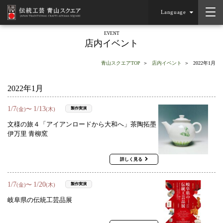
Language
EVENT
店内イベント
青山スクエアTOP
店内イベント
2022年1月
2022年1月
1
/
7
1
/
13
〜
製作実演
(金)
(木)
文様の旅４「アイアンロードから大和へ」茶陶拓墨
伊万里 青柳窯
詳しく見る
1
/
7
1
/
20
〜
製作実演
(金)
(木)
岐阜県の伝統工芸品展