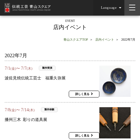
Language
EVENT
店内イベント
青山スクエアTOP
店内イベント
2022年7月
2022年7月
7
/
1
7
/
7
〜
製作実演
(金)
(木)
波佐見焼伝統工芸士 福重久弥展
詳しく見る
7
/
8
7
/
14
〜
製作体験
(金)
(木)
播州三木 彩りの道具展
詳しく見る