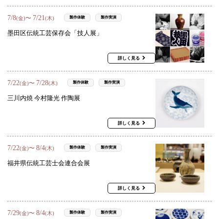
7
/
8
7
/
21
〜
製作体験
製作実演
(金)
(木)
墨田区伝統工芸保存会「技人展」
詳しく見る
7
/
22
7
/
28
〜
製作体験
製作実演
(金)
(木)
三川内焼 今村隆光 作陶展
詳しく見る
7
/
22
8
/
4
〜
製作体験
製作実演
(金)
(木)
福井県伝統工芸士会連合会展
詳しく見る
7
/
29
8
/
4
〜
製作体験
製作実演
(金)
(木)