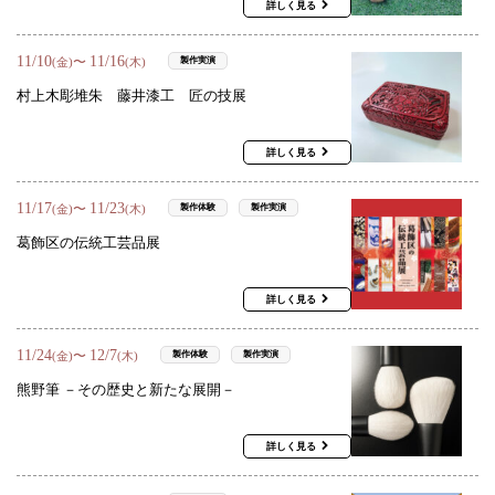
詳しく見る
11
/
10
11
/
16
〜
製作実演
(金)
(木)
村上木彫堆朱 藤井漆工 匠の技展
詳しく見る
11
/
17
11
/
23
〜
製作体験
製作実演
(金)
(木)
葛飾区の伝統工芸品展
詳しく見る
11
/
24
12
/
7
〜
製作体験
製作実演
(金)
(木)
熊野筆 －その歴史と新たな展開－
詳しく見る