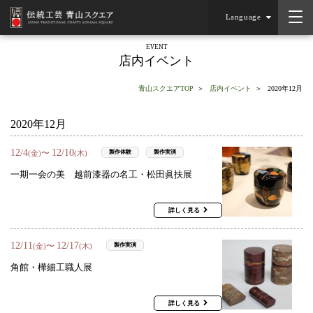
Language
EVENT
店内イベント
青山スクエアTOP
店内イベント
2020年12月
2020年12月
12
/
4
12
/
10
〜
製作体験
製作実演
(金)
(木)
一期一会の美 越前漆器の名工・松田眞扶展
詳しく見る
12
/
11
12
/
17
〜
製作実演
(金)
(木)
角館・樺細工職人展
詳しく見る