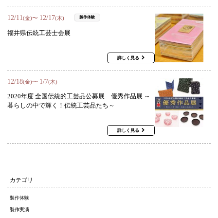
12
/
11
12
/
17
〜
製作体験
(金)
(木)
福井県伝統工芸士会展
詳しく見る
12
/
18
1
/
7
〜
(金)
(木)
2020年度 全国伝統的工芸品公募展 優秀作品展 ～
暮らしの中で輝く！伝統工芸品たち～
詳しく見る
カテゴリ
製作体験
製作実演