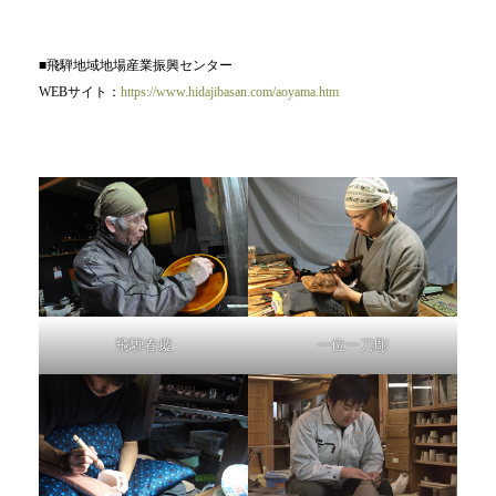
■飛騨地域地場産業振興センター
WEBサイト：
https://www.hidajibasan.com/aoyama.htm
飛騨春慶
一位一刀彫