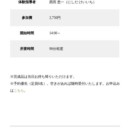
体験指導者
西田 恵一（にしだ けいいち）
参加費
2,750円
開始時間
14:00～
所要時間
90分程度
※完成品は当日お持ち帰りいただけます。
※予約優先（定員6名）。空きがあれば随時受付いたします。お申込み
は
こちら
。