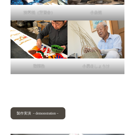
渋草焼（芳国舎）
小糸焼
飛騨染
小屋名しょうけ
製作実演 －demonstration－