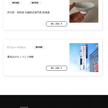
製作体験
製作実演
伊万里・有田焼 矢鋪與左衛門窯 師弟展
詳しく見る
8
/
7
8
/
20
〜
製作体験
(金)
(木)
夏休みのモノづくり体験
詳しく見る