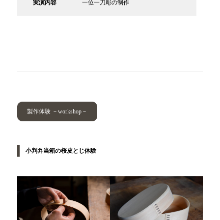
実演内容
一位一刀彫の制作
製作体験 －workshop－
小判弁当箱の桜皮とじ体験