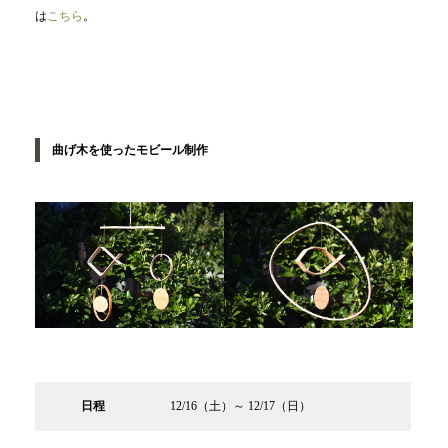
は
こちら
。
曲げ木を使ったモビール制作
日程
12/16（土）～ 12/17（日）