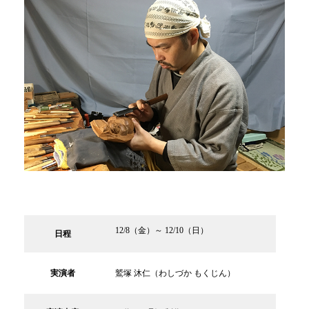
12/8（金）～ 12/10（日）
日程
実演者
鷲塚 沐仁（わしづか もくじん）