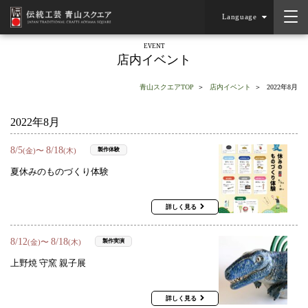
Language
EVENT
店内イベント
青山スクエアTOP
店内イベント
2022年8月
2022年8月
8
/
5
8
/
18
〜
製作体験
(金)
(木)
夏休みのものづくり体験
詳しく見る
8
/
12
8
/
18
〜
製作実演
(金)
(木)
上野焼 守窯 親子展
詳しく見る