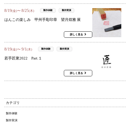
8
/
19
8
/
25
〜
製作体験
製作実演
(金)
(木)
はんこの楽しみ 甲州手彫印章 望月煌雅 展
詳しく見る
8
/
19
9
/
1
〜
製作体験
製作実演
(金)
(木)
若手匠衆2022 Part.１
詳しく見る
カテゴリ
製作体験
製作実演