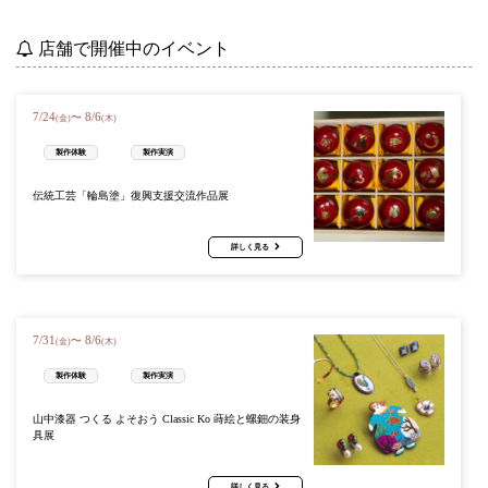
店舗で開催中のイベント
7
/
24
8
/
6
〜
(金)
(木)
製作体験
製作実演
伝統工芸「輪島塗」復興支援交流作品展
詳しく見る
7
/
31
8
/
6
〜
(金)
(木)
製作体験
製作実演
山中漆器 つくる よそおう Classic Ko 蒔絵と螺鈿の装身
具展
詳しく見る