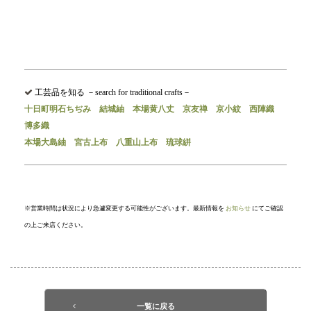
工芸品を知る －search for traditional crafts－
十日町明石ちぢみ
結城紬
本場黄八丈
京友禅
京小紋
西陣織
博多織
本場大島紬
宮古上布
八重山上布
琉球絣
※営業時間は状況により急遽変更する可能性がございます。最新情報を
お知らせ
にてご確認
の上ご来店ください。
一覧に戻る